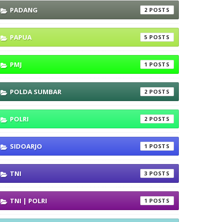
PADANG
2
PAPUA
5
PMJ
1
POLDA SUMBAR
2
POLRI
2
SIDOARJO
1
TNI
3
TNI | POLRI
1