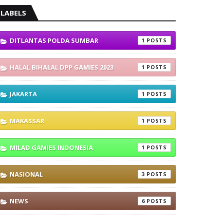
LABELS
DITLANTAS POLDA SUMBAR
1
HALAL BIHALAL DPP GAMIES 2023
1
JAKARTA
1
MAKASSAR
1
MILAD GAMIES INDONESIA
1
NASIONAL
3
NEWS
6