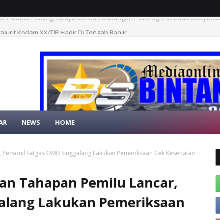
ajurit Kodam XX/TIB Hadir Di Tengah Banjir
AR
NEWS
HOME
SELAMAT DAT
 Personil Satgas OMB Singgalang Lakukan Pemeriksaan Cek Kesehatan
an Tahapan Pemilu Lancar,
galang Lakukan Pemeriksaan