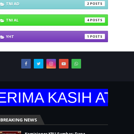
TNI AD
2
TNI AL
4
YHT
1
MA KASIH ATAS K
BREAKING NEWS
Komisioner KPU Sumbar: Dana