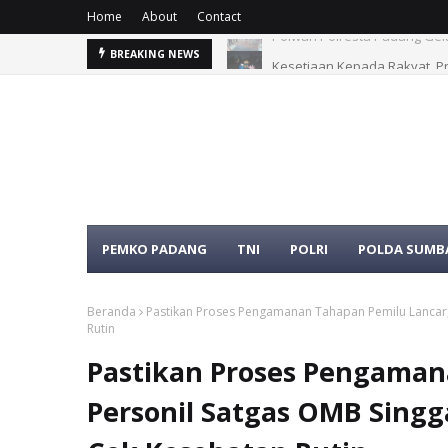
Home
About
Contact
ak Korban Banjir
Kesetiaan Kepada Rakyat, Pr
BREAKING NEWS
PEMKO PADANG
TNI
POLRI
POLDA SUMB
Beranda
Pastikan Proses Pengamanan Tahapan Pemilu Lancar,
Rutin
Pastikan Proses Pengaman
Personil Satgas OMB Sing