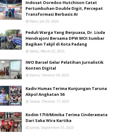
Indosat Ooredoo Hutchison Catat
Pertumbuhan Double Digit, Percepat
Transformasi Berbasis AI
Rabu, Juli 29, 2026
Peduli Warga Yang Berpuasa, Dr. Lisda
Hendrajoni Bersama DPW MOI Sumbar
Bagikan Takjil di Kota Padang
Sabtu, Maret 22, 2025
IWO Barsel Gelar Pelatihan Jurnalistik
Konten Digital
Kamis, Oktober 05, 2023
Kadiv Humas Terima Kunjungan Taruna
Akpol Angkatan 56
Selasa, Oktober 17, 2023
Kodim 1710/Mimika Terima Cinderamata
Dari Saka Wira Kartika
Jumat, September 01, 2023