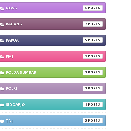
NEWS
6
PADANG
2
PAPUA
5
PMJ
1
POLDA SUMBAR
2
POLRI
2
SIDOARJO
1
TNI
3