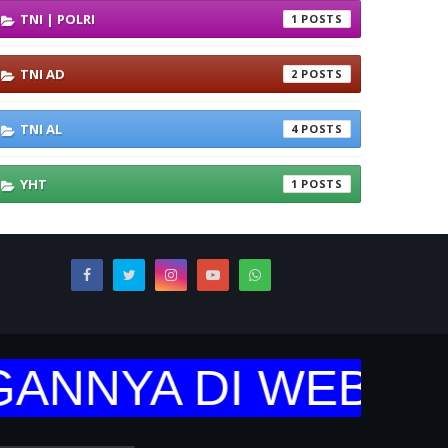
TNI | POLRI
1
TNI AD
2
TNI AL
4
YHT
1
NYA DI WEBSITE 