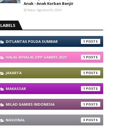
Anak - Anak Korban Banjir
Rabu, Agustus 05, 2026
LABELS
DITLANTAS POLDA SUMBAR
1
HALAL BIHALAL DPP GAMIES 2023
1
JAKARTA
1
MAKASSAR
1
MILAD GAMIES INDONESIA
1
NASIONAL
3