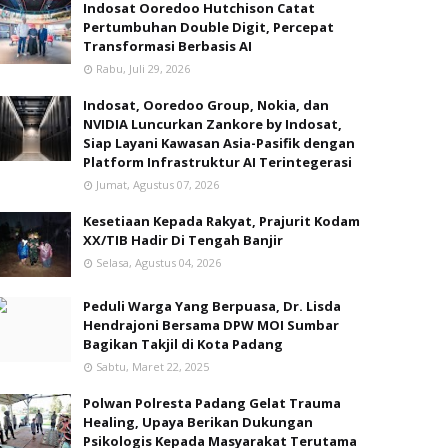
Indosat Ooredoo Hutchison Catat
Pertumbuhan Double Digit, Percepat
Transformasi Berbasis AI
Rabu, Juli 29, 2026
Indosat, Ooredoo Group, Nokia, dan
NVIDIA Luncurkan Zankore by Indosat,
Siap Layani Kawasan Asia-Pasifik dengan
Platform Infrastruktur AI Terintegerasi
Jumat, Agustus 07, 2026
Kesetiaan Kepada Rakyat, Prajurit Kodam
XX/TIB Hadir Di Tengah Banjir
Selasa, Agustus 04, 2026
Peduli Warga Yang Berpuasa, Dr. Lisda
Hendrajoni Bersama DPW MOI Sumbar
Bagikan Takjil di Kota Padang
Sabtu, Maret 22, 2025
Polwan Polresta Padang Gelat Trauma
Healing, Upaya Berikan Dukungan
Psikologis Kepada Masyarakat Terutama