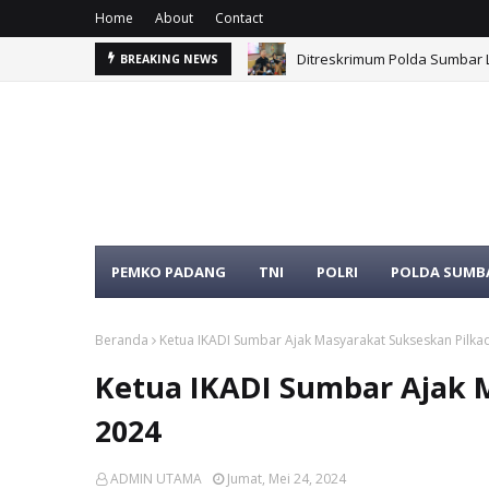
Home
About
Contact
Ditreskrimum Polda Sumbar L
BREAKING NEWS
PEMKO PADANG
TNI
POLRI
POLDA SUMB
SELAMAT DATANG DI WEBSITE MED
Beranda
Ketua IKADI Sumbar Ajak Masyarakat Sukseskan Pilka
Ketua IKADI Sumbar Ajak 
2024
ADMIN UTAMA
Jumat, Mei 24, 2024