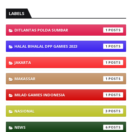
LABELS
DITLANTAS POLDA SUMBAR
1
HALAL BIHALAL DPP GAMIES 2023
1
JAKARTA
1
MAKASSAR
1
MILAD GAMIES INDONESIA
1
NASIONAL
3
NEWS
6