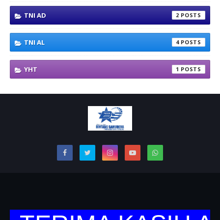
TNI AD
2
TNI AL
4
YHT
1