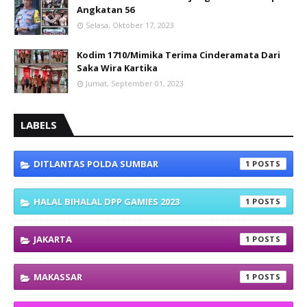
Angkatan 56
Selasa, Oktober 17, 2023
Kodim 1710/Mimika Terima Cinderamata Dari
Saka Wira Kartika
Jumat, September 01, 2023
LABELS
DITLANTAS POLDA SUMBAR
1
HALAL BIHALAL DPP GAMIES 2023
1
JAKARTA
1
MAKASSAR
1