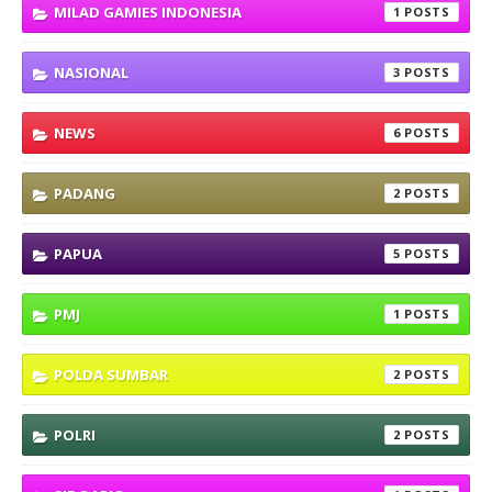
MILAD GAMIES INDONESIA
1
NASIONAL
3
NEWS
6
PADANG
2
PAPUA
5
PMJ
1
POLDA SUMBAR
2
POLRI
2