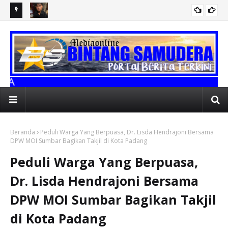
dir Di
Tim Klewang Polresta Padang Tangkap Jambret Saat Hendak
Ind
Kabur Kepakan Baru
Per
SELA
Beranda
Peduli Warga Yang Berpuasa, Dr. Lisda Hendrajoni Bersama
DPW MOI Sumbar Bagikan Takjil di Kota Padang
Peduli Warga Yang Berpuasa,
Dr. Lisda Hendrajoni Bersama
DPW MOI Sumbar Bagikan Takjil
di Kota Padang