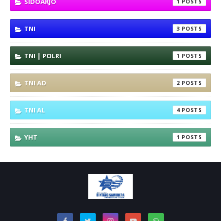
SIDOARJO
1
TNI
3
TNI | POLRI
1
TNI AD
2
TNI AL
4
YHT
1