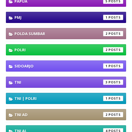
PAPUA
5
PMJ
1
POLDA SUMBAR
2
POLRI
2
SIDOARJO
1
TNI
3
TNI | POLRI
1
TNI AD
2
TNI AL
4