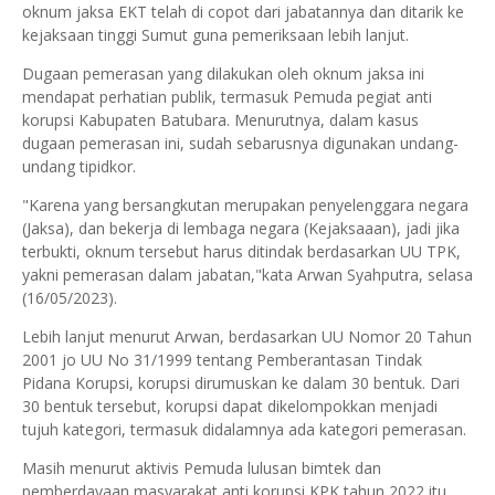
oknum jaksa EKT telah di copot dari jabatannya dan ditarik ke
kejaksaan tinggi Sumut guna pemeriksaan lebih lanjut.
Dugaan pemerasan yang dilakukan oleh oknum jaksa ini
mendapat perhatian publik, termasuk Pemuda pegiat anti
korupsi Kabupaten Batubara. Menurutnya, dalam kasus
dugaan pemerasan ini, sudah sebarusnya digunakan undang-
undang tipidkor.
"Karena yang bersangkutan merupakan penyelenggara negara
(Jaksa), dan bekerja di lembaga negara (Kejaksaaan), jadi jika
terbukti, oknum tersebut harus ditindak berdasarkan UU TPK,
yakni pemerasan dalam jabatan,"kata Arwan Syahputra, selasa
(16/05/2023).
Lebih lanjut menurut Arwan, berdasarkan UU Nomor 20 Tahun
2001 jo UU No 31/1999 tentang Pemberantasan Tindak
Pidana Korupsi, korupsi dirumuskan ke dalam 30 bentuk. Dari
30 bentuk tersebut, korupsi dapat dikelompokkan menjadi
tujuh kategori, termasuk didalamnya ada kategori pemerasan.
Masih menurut aktivis Pemuda lulusan bimtek dan
pemberdayaan masyarakat anti korupsi KPK tahun 2022 itu,