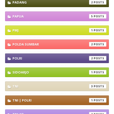
PADANG
2
PAPUA
5
PMJ
1
POLDA SUMBAR
2
POLRI
2
SIDOARJO
1
TNI
3
TNI | POLRI
1