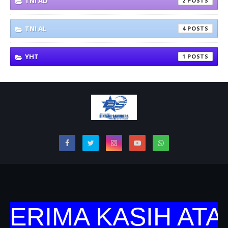
TNI AD
2
TNI AL
4
YHT
1
RIMA KASIH ATAS