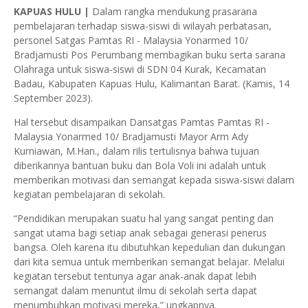
KAPUAS HULU |
Dalam rangka mendukung prasarana
pembelajaran terhadap siswa-siswi di wilayah perbatasan,
personel Satgas Pamtas RI - Malaysia Yonarmed 10/
Bradjamusti Pos Perumbang membagikan buku serta sarana
Olahraga untuk siswa-siswi di SDN 04 Kurak, Kecamatan
Badau, Kabupaten Kapuas Hulu, Kalimantan Barat. (Kamis, 14
September 2023).
Hal tersebut disampaikan Dansatgas Pamtas Pamtas RI -
Malaysia Yonarmed 10/ Bradjamusti Mayor Arm Ady
Kurniawan, M.Han., dalam rilis tertulisnya bahwa tujuan
diberikannya bantuan buku dan Bola Voli ini adalah untuk
memberikan motivasi dan semangat kepada siswa-siswi dalam
kegiatan pembelajaran di sekolah.
“Pendidikan merupakan suatu hal yang sangat penting dan
sangat utama bagi setiap anak sebagai generasi penerus
bangsa. Oleh karena itu dibutuhkan kepedulian dan dukungan
dari kita semua untuk memberikan semangat belajar. Melalui
kegiatan tersebut tentunya agar anak-anak dapat lebih
semangat dalam menuntut ilmu di sekolah serta dapat
menumbuhkan motivasi mereka,” ungkapnya.