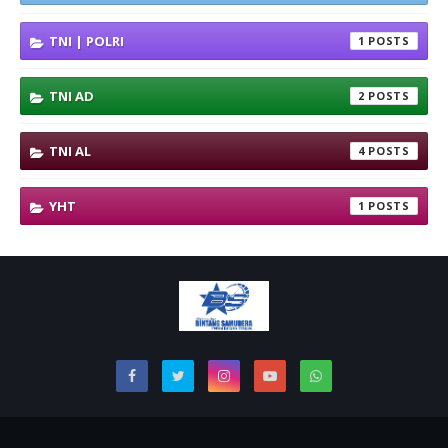
TNI | POLRI
1
TNI AD
2
TNI AL
4
YHT
1