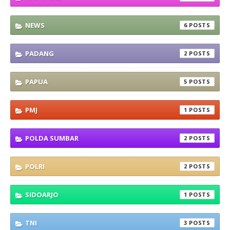
NEWS
6
PADANG
2
PAPUA
5
PMJ
1
POLDA SUMBAR
2
POLRI
2
SIDOARJO
1
TNI
3