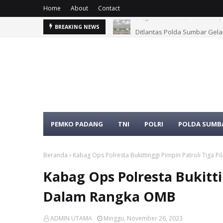
Home
About
Contact
Ditlantas Polda Sumbar Gelar
BREAKING NEWS
PEMKO PADANG
TNI
POLRI
POLDA SUMB
Beranda
Kabag Ops Polresta Bukittinggi Pimpin Patroli Tiga 
Kabag Ops Polresta Bukittin
Dalam Rangka OMB
ADMIN UTAMA
Minggu, November 26, 2023