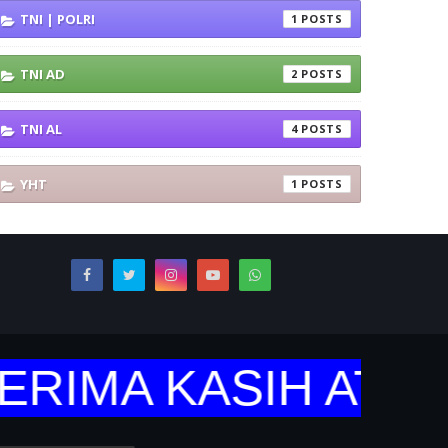
TNI | POLRI
1
TNI AD
2
TNI AL
4
YHT
1
IMA KASIH ATAS K