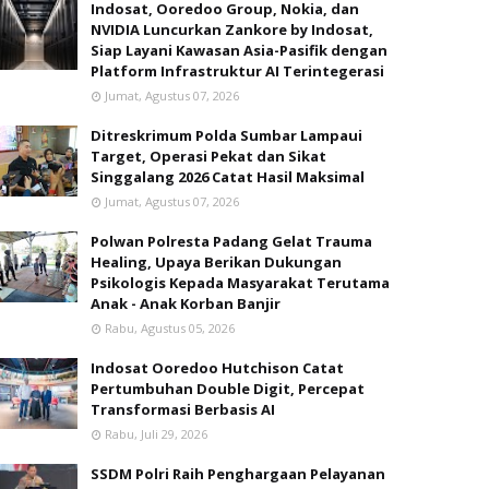
Indosat, Ooredoo Group, Nokia, dan
NVIDIA Luncurkan Zankore by Indosat,
Siap Layani Kawasan Asia-Pasifik dengan
Platform Infrastruktur AI Terintegerasi
Jumat, Agustus 07, 2026
Ditreskrimum Polda Sumbar Lampaui
Target, Operasi Pekat dan Sikat
Singgalang 2026 Catat Hasil Maksimal
Jumat, Agustus 07, 2026
Polwan Polresta Padang Gelat Trauma
Healing, Upaya Berikan Dukungan
Psikologis Kepada Masyarakat Terutama
Anak - Anak Korban Banjir
Rabu, Agustus 05, 2026
Indosat Ooredoo Hutchison Catat
Pertumbuhan Double Digit, Percepat
Transformasi Berbasis AI
Rabu, Juli 29, 2026
SSDM Polri Raih Penghargaan Pelayanan