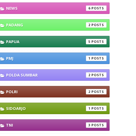
NEWS
6
PADANG
2
PAPUA
5
PMJ
1
POLDA SUMBAR
2
POLRI
2
SIDOARJO
1
TNI
3