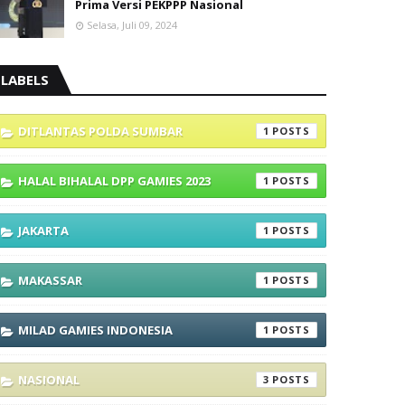
Prima Versi PEKPPP Nasional
Selasa, Juli 09, 2024
LABELS
DITLANTAS POLDA SUMBAR
1
HALAL BIHALAL DPP GAMIES 2023
1
JAKARTA
1
MAKASSAR
1
MILAD GAMIES INDONESIA
1
NASIONAL
3